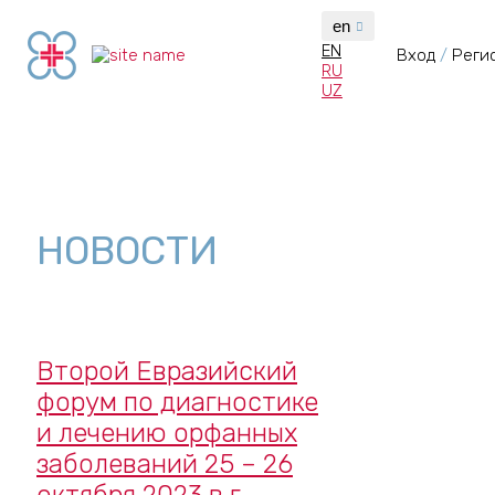
en
EN
Вход
Реги
RU
UZ
НОВОСТИ
Второй Евразийский
форум по диагностике
и лечению орфанных
заболеваний 25 – 26
октября 2023 в г.