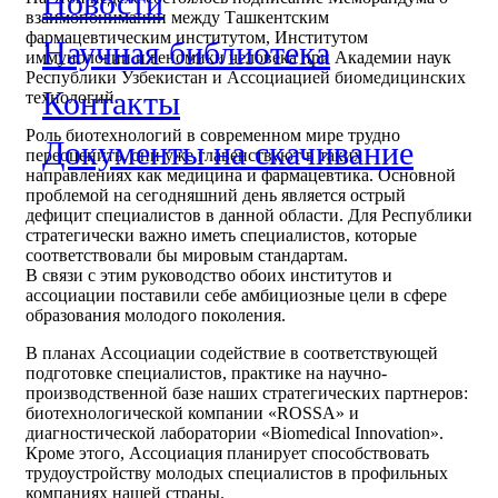
Новости
взаимопонимании между Ташкентским
фармацевтическим институтом, Институтом
Научная библиотека
иммунологии и геномики человека при Академии наук
Республики Узбекистан и Ассоциацией биомедицинских
Контакты
технологий.
Роль биотехнологий в современном мире трудно
Документы на скачивание
переоценить, они уже главенствуют в таких
направлениях как медицина и фармацевтика. Основной
проблемой на сегодняшний день является острый
дефицит специалистов в данной области. Для Республики
стратегически важно иметь специалистов, которые
соответствовали бы мировым стандартам.
В связи с этим руководство обоих институтов и
ассоциации поставили себе амбициозные цели в сфере
образования молодого поколения.
В планах Ассоциации содействие в соответствующей
подготовке специалистов, практике на научно-
производственной базе наших стратегических партнеров:
биотехнологической компании «ROSSA» и
диагностической лаборатории «Biomedical Innovation».
Кроме этого, Ассоциация планирует способствовать
трудоустройству молодых специалистов в профильных
компаниях нашей страны.