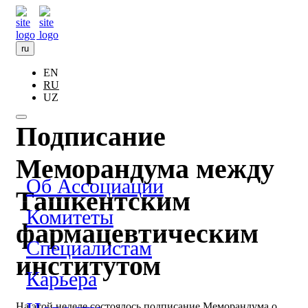
ru
EN
RU
UZ
Подписание
Меморандума между
Об Ассоциации
Ташкентским
Комитеты
фармацевтическим
Специалистам
институтом
Карьера
На этой неделе состоялось подписание Меморандума о