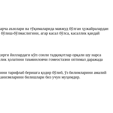
барча аъзолари ва тўқималарида мавжуд бўлган ҳужайралардан
л бўлиш-бўлмаслигини, агар
касал
бўлса, касаллик қандай
ирги йиллардаги кўп сонли тадқиқотлар орқали шу нарса
ғлик ҳолатини таъминловчи гомеостазни оптимал даражада
ини тарифлаб беришга қодир бўлиб, ўз билимларини амалий
еханизмларини билишлари биз учун муҳимдир
.