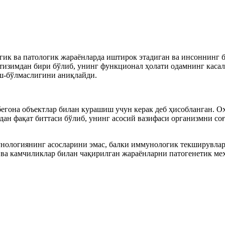
гик ва патологик жараёнларда иштирок этадиган ва инсоннинг 
тизим
дан бири бўлиб, унинг функ
ц
ионал ҳолати одамнинг каса
иш-бўлмаслигини аниқлайди
.
гона объектлар билан курашиш учун керак деб ҳисобланган. Ох
ан фақат биттаси бўлиб, унинг асосий вазифаси организмни со
нологиянинг асосларини эмас, балки иммунологик текширувлар
 ва камчиликлар билан чақирилган жараёнларни патогенетик м